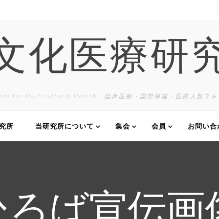
文化医療研
itute for Multicultural Health | 臨床医療・国際保健・医療人類
研究所
当研究所について
集会
会員
お問い合
2 ひろば宣伝画像 2