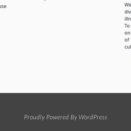
We
use
di
il
To
on
of
cu
Proudly Powered By WordPress