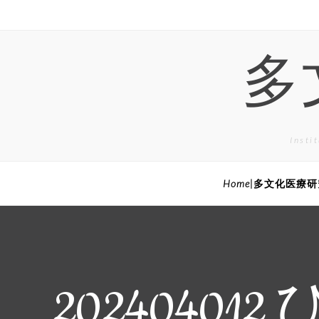
Skip
to
content
多
Inst
Home|多文化医療
20240401