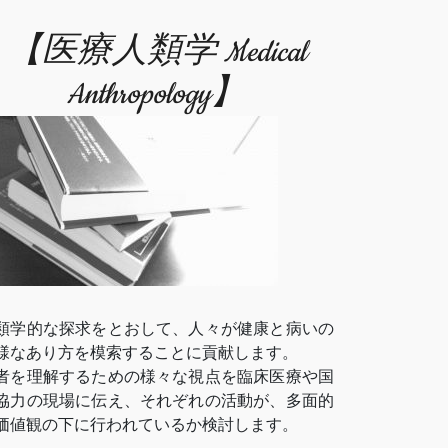
【医療人類学 Medical
Anthropology】
類学的な探求をとおして、人々が健康と病いの
様なあり方を模索することに貢献します。
者を理解するための様々な視点を臨床医療や国
協力の現場に伝え、それぞれの活動が、多面的
価値観の下に行われているか検討します。