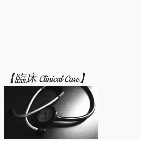
【臨床 Clinical Care】