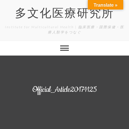
Skip
Translate »
to
多文化医療研究所
content
Institute for Multicultural Health | 臨床医療・国際保健・医
療人類学をつなぐ
Official_Article20171125