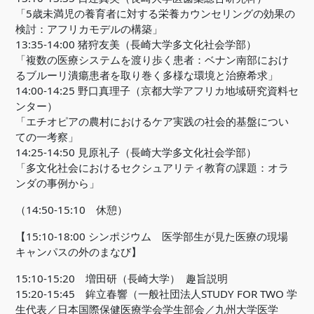
「5歳未満児の養育者に対する栄養カウンセリングの効果の
検討：アフリカモデルの構築」
13:35-14:00 猪狩友美（長崎大学多文化社会学部）
「複数の医療システムを渡り歩く患者：ベナン南部におけ
るブルーリ潰瘍患者を取り巻く多様な環境と治療希求」
14:00-14:25 野口真理子（京都大学アフリカ地域研究資料セ
ンター）
「エチオピアの農村におけるケア実践の社会的基盤につい
ての一考察」
14:25-14:50 見原礼子（長崎大学多文化社会学部）
「多文化社会におけるセクシュアリティ教育の課題：オラ
ンダの事例から」
（14:50-15:10 休憩）
【15:10-18:00 シンポジウム 医学部生が見た医療の現場
キャンパスの外のまなび】
15:10-15:20 増田研（長崎大学） 趣旨説明
15:20-15:45 鉾立春響（一般社団法人STUDY FOR TWO 学
生代表／日本国際保健医療学会学生部会／九州大学医学