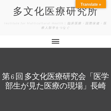
Skip
Translate »
to
多文化医療研究所
content
Institute for Multicultural Health | 臨床医療・国際保健・医
療人類学をつなぐ
第 6 回 多文化医療研究会「医学
部生が見た医療の現場」長崎