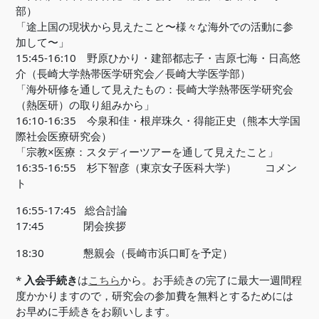
部）
「途上国の現状から見えたこと〜様々な海外での活動に参
加して〜」
15:45-16:10 野原ひかり・建部都志子・吉原七海・日高悠
介（長崎大学熱帯医学研究会／長崎大学医学部）
「海外研修を通して見えたもの：長崎大学熱帯医学研究会
（熱医研）の取り組みから」
16:10-16:35 今泉和佳・根岸珠久・得能正史（熊本大学国
際社会医療研究会）
「宗教×医療：スタディーツアーを通して見えたこと」
16:35-16:55 杉下智彦（東京女子医科大学） コメン
ト
16:55-17:45 総合討論
17:45 閉会挨拶
18:30 懇親会（長崎市浜口町を予定）
*
入会手続き
は
こちら
から。お手続きの完了に最大一週間程
度かかりますので，研究会の参加費を無料とするためには
お早めに手続きをお願いします。