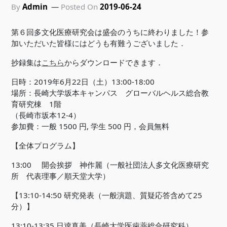
By
Admin
Posted On
2019-06-24
第６回多文化医療研究会は盛会のうちに終わりました！参
加いただいた皆様にはどうも有難うございました．
抄録集は
こちら
からダウンロードできます．
日時：2019年6月22日（土）13:00-18:00
場所：長崎大学坂本キャンパス グローバルヘルス総合教
育研究棟 1階
（長崎市坂本12-4）
参加費：一般 1500 円, 学生 500 円，会員無料
【全体プログラム】
13:00 開会挨拶 神作麗（一般社団法人多文化医療研究
所 代表理事／順天堂大学）
【13:10-14:50 研究発表（一般演題、質疑応答含めて25
分）】
13:10-13:35 日逹真美（長崎大学医歯薬総合研究科）