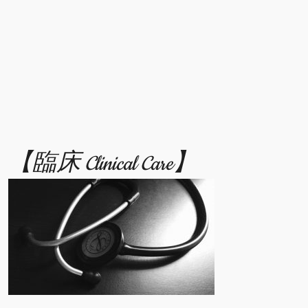
【臨床 Clinical Care】