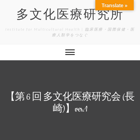
Skip
Translate »
to
多文化医療研究所
content
Institute for Multicultural Health | 臨床医療・国際保健・医
療人類学をつなぐ
【第 6 回 多文化医療研究会 (長
崎)】ver.1