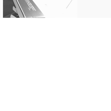
人類学的な探求をとおして、人々が健康と病いの多様なあ
り方を模索することに貢献します。
他者を理解するための様々な視点を臨床医療や国際協力の
現場に伝え、それぞれの活動が、多面的な価値観の下に行
われているか検討します。
We strive to help people make sense of the diverse
ways in which health/well-being and illness manifest
themselves.
To better understand different cultural views on health
and medicine we
draw on
a wealth of opinions and