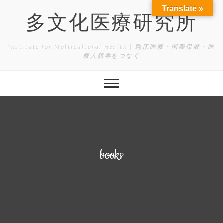
Skip
Translate »
to
多文化医療研究所
content
Institute for Multicultural Health | 臨床医療・国際保健・医
療人類学をつなぐ
books