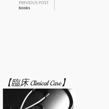
PREVIOUS POST
books
【臨床 Clinical Care】