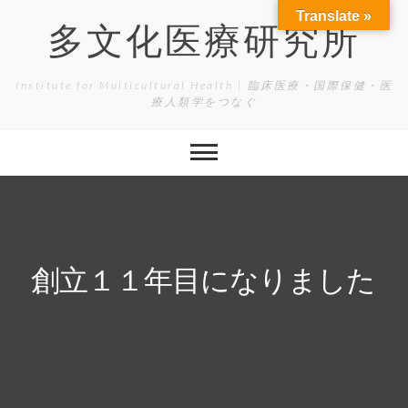
Skip
Translate »
to
多文化医療研究所
content
Institute for Multicultural Health | 臨床医療・国際保健・医
療人類学をつなぐ
創立１１年目になりました