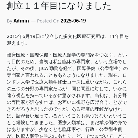
創立１１年目になりました
By
Admin
Posted On
2025-06-19
2015年6月19日に設立した多文化医療研究所は、11年目を
迎えます。
臨床医療・国際保健・医療人類学の専門家をつなぐ、とい
う目的のため、当初は私は臨床の専門家、という立場でし
たが、その後、JICA 勤務を経て、国際保健（公衆衛生）の
専門家と言われることもあるようになりました。現在、ロ
ンドン大学で医療人類学修士コースに通いながら、これら
の三つの分野の専門家たちが、同じ問題に対して、いかに
違う視点を持っているかに驚かされます。当初は、各分野
の専門家が話をすれば、お互いに視野を広げ合うことがで
きるだろうと思ったのですが、ある程度の理解がなけれ
ば、話が食い違っているということも気づけないというこ
とも経験してきました。医療人類学は、まだ学ぶ側の身で
はありますが、少なくとも臨床家や、行政・公衆衛生側
が、医療人類学を学ぶにあたり、どこでつまづいて、どこ