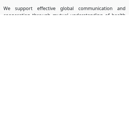
We support effective global communication and
cooperation through mutual understanding of health
issues.
【医療人類学 Medical
Anthropology】