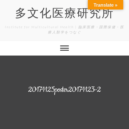
Skip
Translate »
to
多文化医療研究所
content
Institute for Multicultural Health | 臨床医療・国際保健・医
療人類学をつなぐ
20171125poster20171123-2