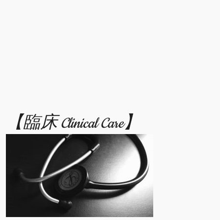
【臨床 Clinical Care】