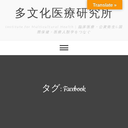
Skip
Translate »
to
多文化医療研究所
content
Institute for Multicultural Health | 臨床医療・公衆衛生&国
際保健・医療人類学をつなぐ
タグ:
Facebook