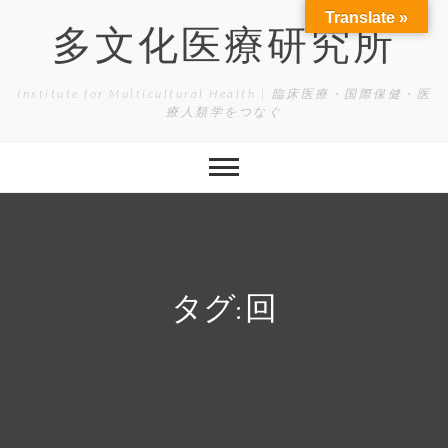
Skip
Translate »
to
多文化医療研究所
content
Institute for Multicultural Health | 臨床医療・国際保健・医
療人類学をつなぐ
タグ:
回