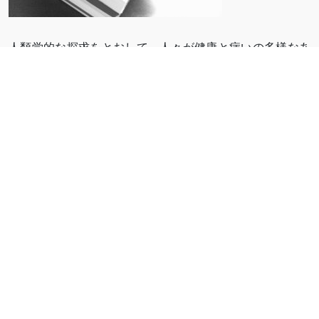
人類学的な探求をとおして、人々が健康と病いの多様なあ
り方を模索することに貢献します。
他者を理解するための様々な視点を臨床医療や国際協力の
現場に伝え、それぞれの活動が、多面的な価値観の下に行
われているか検討します。
We strive to help people make sense of the diverse
ways in which health/well-being and illness manifest
themselves.
To better understand different cultural views on health
and medicine we
draw on
a wealth of opinions and
ideas from many different cultures and people.