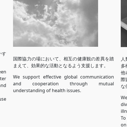
。
かす
国際協力の場において、相互の健康観の差異を踏
人
まえて、効果的な活動となるよう支援します。
多
een
他
We support effective global communication
ter
際
and cooperation through mutual
and
な
understanding of health issues.
We
use
di
il
To
on