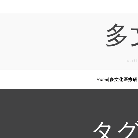
Skip
to
content
多
Inst
Home|多文化医療
タグ