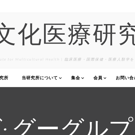
文化医療研
itute for Multicultural Health | 臨床医療・国際保健・医療人類
研究所
当研究所について
集会
会員
お問い合
:
グーグルプ