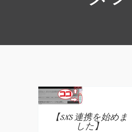
【SNS 連携を始めま
した】