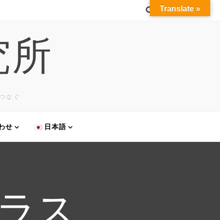
Translate »
究所
学をつなぐ
わせ
日本語
ラス