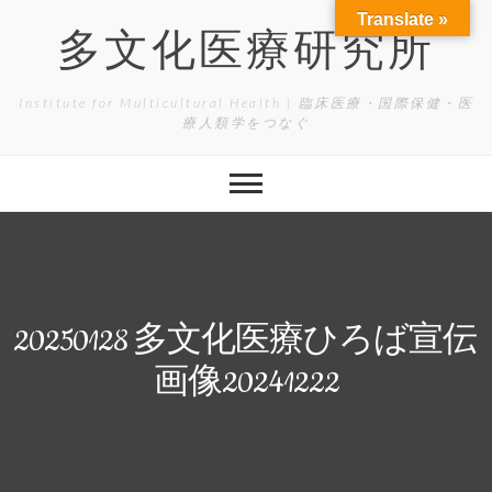
Skip
Translate »
to
多文化医療研究所
content
Institute for Multicultural Health | 臨床医療・国際保健・医
療人類学をつなぐ
20250128 多文化医療ひろば宣伝
画像20241222