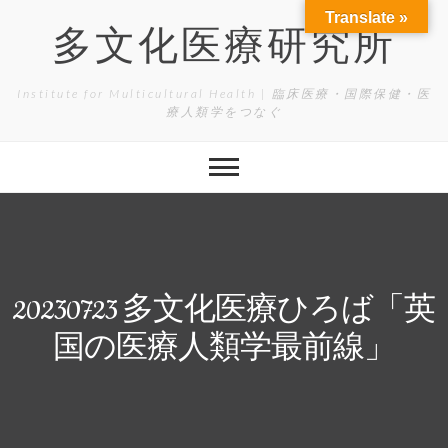
Skip
Translate »
to
多文化医療研究所
content
Institute for Multicultural Health | 臨床医療・国際保健・医
療人類学をつなぐ
20230723 多文化医療ひろば「英
国の医療人類学最前線」