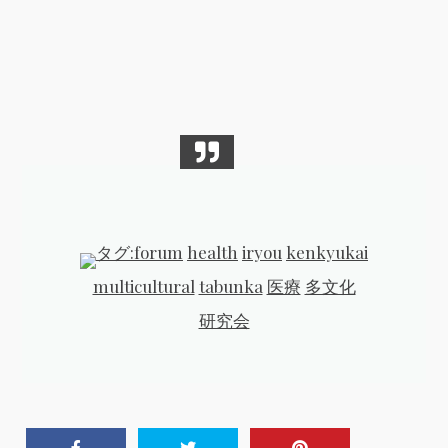
タグ:
forum
health
iryou
kenkyukai
multicultural
tabunka
医療
多文化
研究会