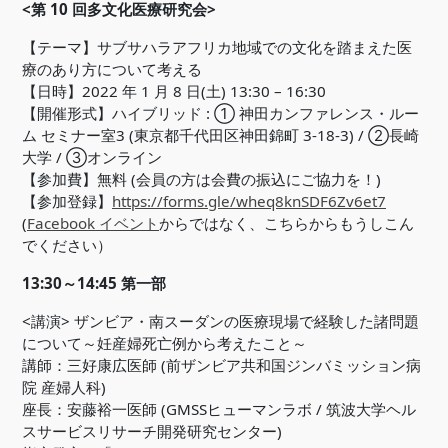
<第 10 回多文化医療研究会>
【テーマ】サブサハラアフリカ地域での文化を踏まえた医
療のあり方について考える
【日時】2022 年 1 月 8 日(土) 13:30 – 16:30
【開催形式】ハイブリッド : ① 神田カンファレンス・ルー
ム セミナー室3 (東京都千代田区神田錦町 3-18-3) / ②長崎
大学 / ③オンライン
【参加費】無料 (会員の方は会費の振込にご協力を！)
【参加登録】
https://forms.gle/wheq8knSDF6Zv6et7
(
Facebook イベント
からではなく、こちらからもうしこん
でください）
13:30～14:45 第一部
<講演> ザンビア・南スーダンの医療現場で経験した諸問題
について～妊産婦死亡例から考えたこと～
講師：三好康広医師 (前ザンビア共和国ジンバミッション病
院 産婦人科)
座長：安藤裕一医師 (GMSSヒューマンラボ / 筑波大学ヘル
スサービスリサーチ開発研究センター)