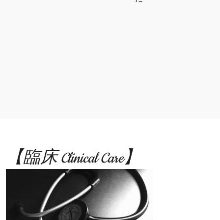
【臨床 Clinical Care】