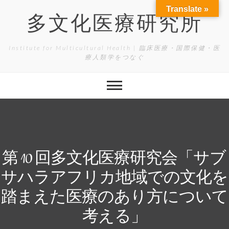
Skip
Translate »
to
多文化医療研究所
content
Institute for Multicultural Health | 臨床医療・国際保健・医
療人類学をつなぐ
第 10 回多文化医療研究会「サブ
サハラアフリカ地域での文化を
踏まえた医療のあり方について
考える」