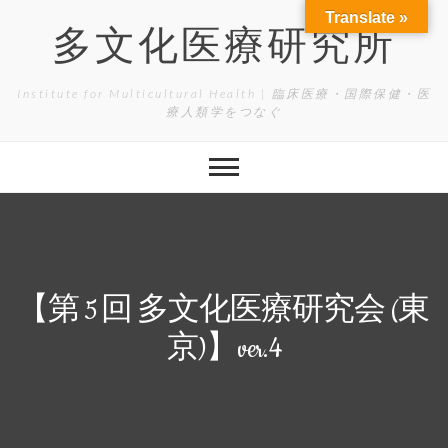
Skip
Translate »
to
多文化医療研究所
content
Institute for Multicultural Health | 臨床医療・国際保健・医
療人類学をつなぐ
【第 5 回 多文化医療研究会 (東
京)】ver.4