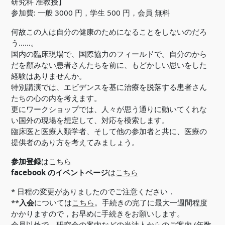
研究科 准教授】
参加費: 一般 3000 円，学生 500 円，会員 無料
何故この人は自分の健康のためになることをしないのだろ
う……。
国内の臨床現場で、国際協力のフィールドで。自分のから
だを顧みない患者さんたちを前に、もどかしい思いをした
経験はありませんか。
特別講演では、エビデンスを基に治療を脱落する患者さん
たちの心の内を考えます。
更にワークショップでは、人々が思う通りに動いてくれな
い国外の現場を想定して、対応を模索します。
臨床医と医療人類学者、そして他の参加者と共に、医療の
提供者のあり方を考えてみましょう。
参加登録
は
こちら
facebook のイベントページ
は
こちら
* 日程の変更がありましたのでご注意ください．
**
入会
については
こちら
。手続きの完了に最大一週間程度
かかりますので，お早めに手続きをお願いします。
会員以外で、研究会の案内などの当法人からのご案内 (年数