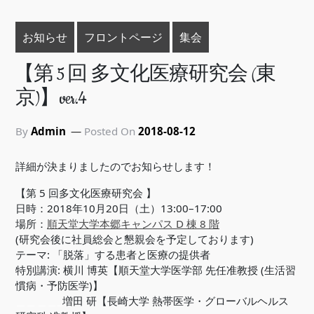
お知らせ
フロントページ
集会
【第 5 回 多文化医療研究会 (東
京)】ver.4
By
Admin
Posted On
2018-08-12
詳細が決まりましたのでお知らせします！
【第 5 回多文化医療研究会 】
日時：2018年10月20日（土）13:00–17:00
場所：
順天堂大学本郷キャンパス D 棟 8 階
(研究会後に社員総会と懇親会を予定しております)
テーマ: 「脱落」する患者と医療の提供者
特別講演: 横川 博英【順天堂大学医学部 先任准教授 (生活習
慣病・予防医学)】
＿＿＿＿_
増田 研【長崎大学 熱帯医学・グローバルヘルス