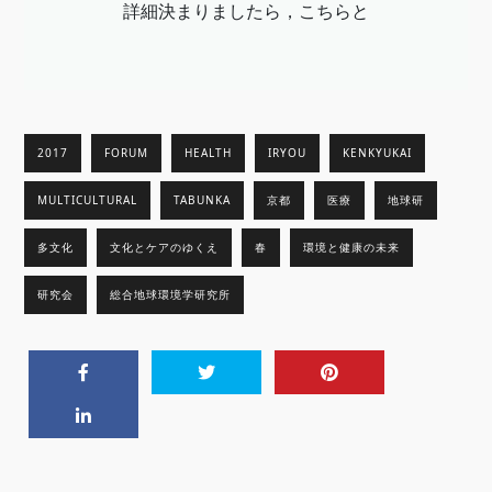
詳細決まりましたら，こちらと
2017
FORUM
HEALTH
IRYOU
KENKYUKAI
MULTICULTURAL
TABUNKA
京都
医療
地球研
多文化
文化とケアのゆくえ
春
環境と健康の未来
研究会
総合地球環境学研究所