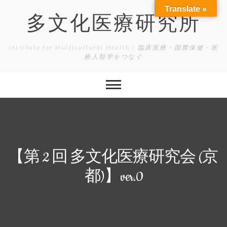
Skip
Translate »
to
多文化医療研究所
content
Institute for Multicultural Health | 臨床医療・国際保健・医
療人類学をつなぐ
【第 2 回 多文化医療研究会 (京
都)】ver.0