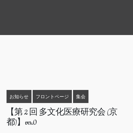
お知らせ
フロントページ
集会
【第 2 回 多文化医療研究会 (京
都)】ver.0