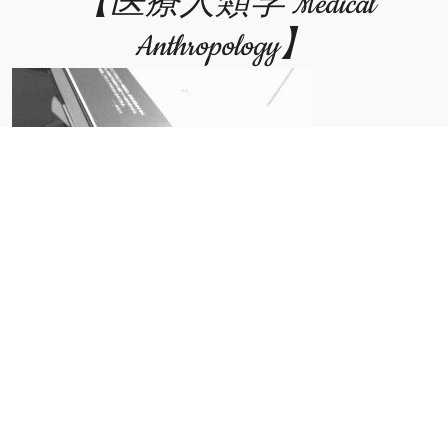
【医療人類学 Medical
Anthropology】
人類学的な探求をとおして、人々が健康と病いの多様なあ
り方を模索することに貢献します。
他者を理解するための様々な視点を臨床医療や国際協力の
現場に伝え、それぞれの活動が、多面的な価値観の下に行
われているか検討します。
We strive to help people make sense of the diverse
ways in which health/well-being and illness manifest