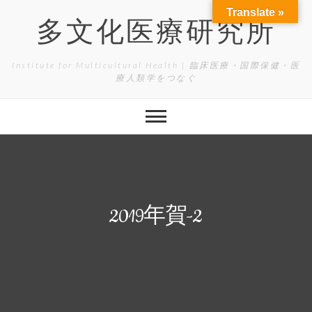
Skip
Translate »
to
多文化医療研究所
content
Institute for Multicultural Health | 臨床医療・国際保健・医
療人類学をつなぐ
2019年賀-2