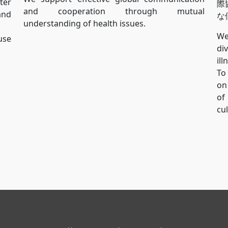
ter
際
and cooperation through mutual
and
な
understanding of health issues.
We
use
di
il
To
on
of
cu