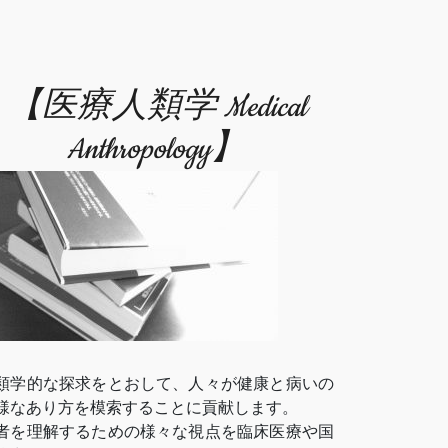
【医療人類学 Medical
Anthropology】
類学的な探求をとおして、人々が健康と病いの
様なあり方を模索することに貢献します。
者を理解するための様々な視点を臨床医療や国