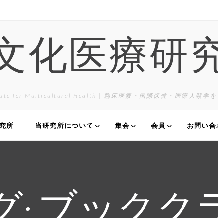
文化医療研
itute for Multicultural Health | 臨床医療・国際保健・医療人類
研究所
当研究所について
集会
会員
お問い合
グ:
ブックク