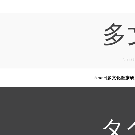
Skip
to
content
多
Inst
Home|多文化医療
タ