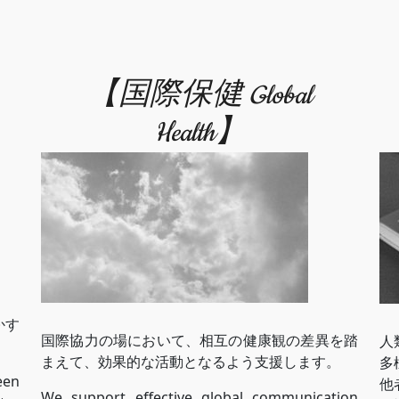
【国際保健 Global
Health】
。
かす
国際協力の場において、相互の健康観の差異を踏
人
まえて、効果的な活動となるよう支援します。
多
een
他
We support effective global communication