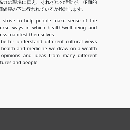
協力の現場に伝え、それぞれの活動が、多面的
価値観の下に行われているか検討します。
 strive to help people make sense of the
verse ways in which health/well-being and
lness manifest themselves.
 better understand different cultural views
 health and medicine we
draw on
a wealth
 opinions and ideas from many different
ltures and people.